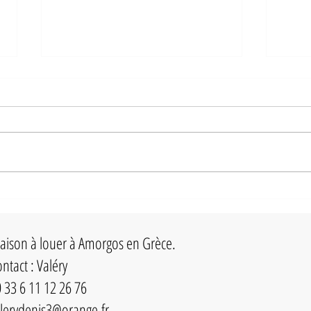
Greek City Times : "Mouros, la plus belle
plage d'Amorgos"
Amorgos est connue comme l'île du
"Grand bleu". Le film français du
même nom, réalisé par Luc Besson, a
donné à l'île une grande...
Dix ég
en Grè
ison à louer à Amorgos en Grèce.
ntact : Valéry
 33 6 11 12 26 76
lerydenis3@orange.fr