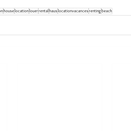
on
house
location
louer
rental
haus
locationvacances
renting
beach