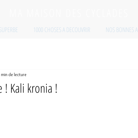
MA MAISON DES CYCLADES
 SUPERBE
1000 CHOSES A DECOUVRIR
NOS BONNES A
 min de lecture
! Kali kronia !