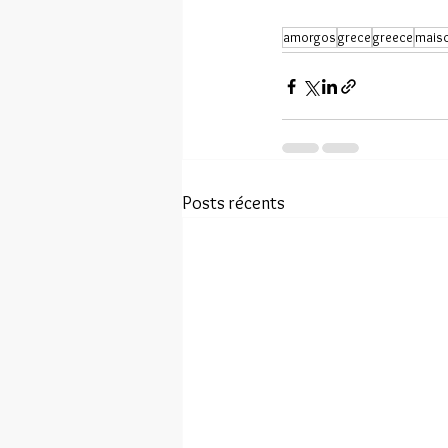
amorgos
grece
greece
mais
Posts récents