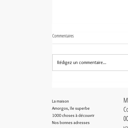
Commentaires
Rédigez un commentaire...
Amorgos selon Sandrine Bonamy-Leiba
Ma
La maison
Co
Amorgos, île superbe
1000 choses à découvrir
00
Nos bonnes adresses
va