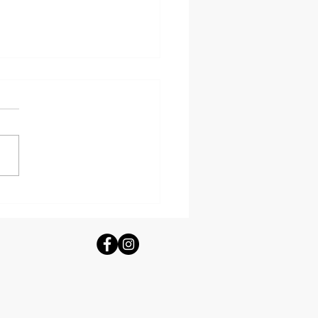
lises majestueuses de la mer Égée
ce dédiées à la Vierge Marie