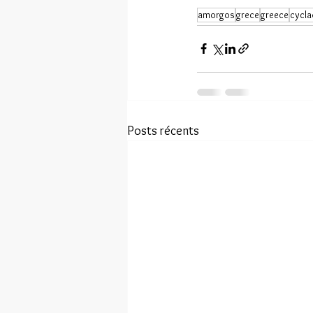
amorgos
grece
greece
cycl
Posts récents