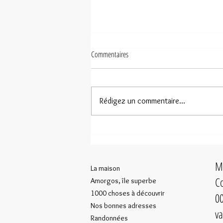
Commentaires
Rédigez un commentaire...
Amorgos selon Sandrine Bonamy-Leiba
Ma
La maison
Co
Amorgos, île superbe
1000 choses à découvrir
00
Nos bonnes adresses
va
Randonnées