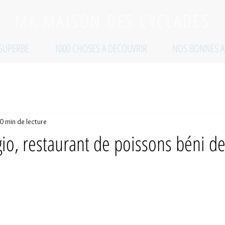
MA MAISON DES CYCLADES
 SUPERBE
1000 CHOSES A DECOUVRIR
NOS BONNES A
0 min de lecture
o, restaurant de poissons béni d