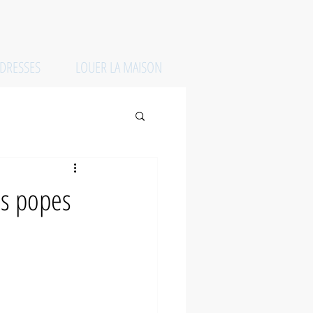
DRESSES
LOUER LA MAISON
es popes