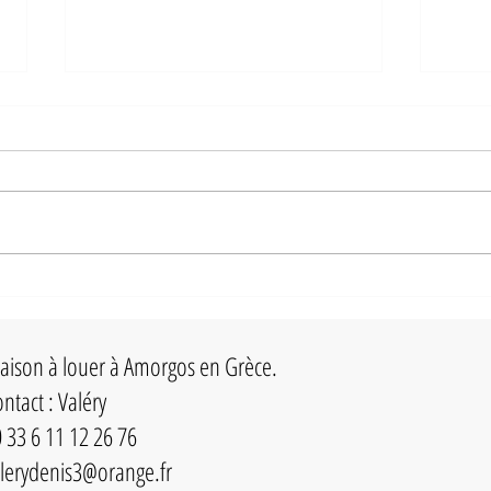
Greek City Times : "Mouros, la plus belle
plage d'Amorgos"
Amorgos est connue comme l'île du
"Grand bleu". Le film français du
même nom, réalisé par Luc Besson, a
donné à l'île une grande...
Dix ég
en Grè
ison à louer à Amorgos en Grèce.
ntact : Valéry
 33 6 11 12 26 76
lerydenis3@orange.fr