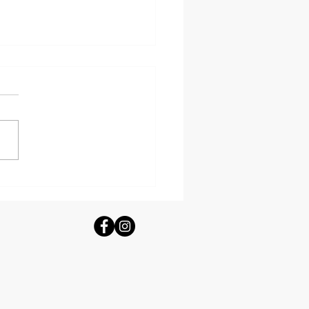
lises majestueuses de la mer Égée
ce dédiées à la Vierge Marie