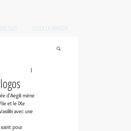
DRESSES
LOUER LA MAISON
ologos
lée d'Aegili mène 
IIe et le IXe 
asiliki avec une 
 saint pour 