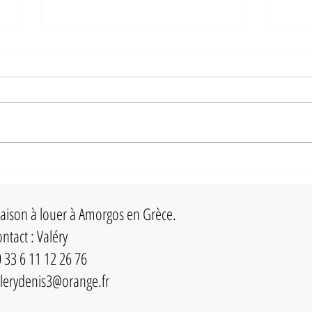
Greek City Times : "Mouros, la plus belle
plage d'Amorgos"
Amorgos est connue comme l'île du
"Grand bleu". Le film français du
même nom, réalisé par Luc Besson, a
donné à l'île une grande...
Dix ég
en Grè
ison à louer à Amorgos en Grèce.
ntact : Valéry
 33 6 11 12 26 76
lerydenis3@orange.fr