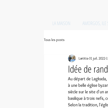
LA MAISON
AMORGOS, ILE
Tous les posts
Lætitia
31 juil. 2022
1
Idée de rand
Au départ de Lagkada, u
à une belle église byzan
siècle sur le site d'un
basilique à trois nefs, 
Selon la tradition, l'ég