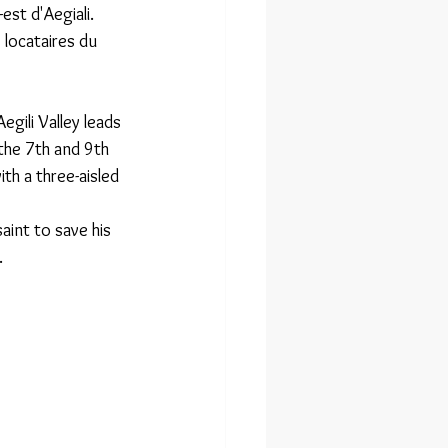
est d'Aegiali.
locataires du 
gili Valley leads 
the 7th and 9th 
th a three-aisled 
aint to save his 
.