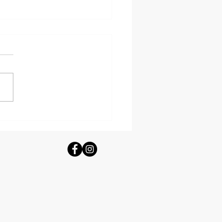
lises majestueuses de la mer Égée
ce dédiées à la Vierge Marie