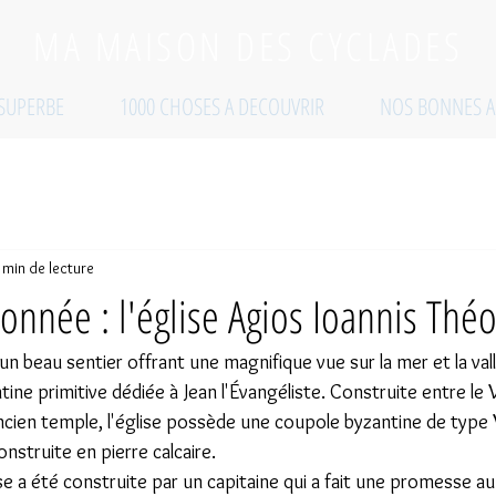
MA MAISON DES CYCLADES
 SUPERBE
1000 CHOSES A DECOUVRIR
NOS BONNES A
 min de lecture
onnée : l'église Agios Ioannis Thé
n beau sentier offrant une magnifique vue sur la mer et la val
tine primitive dédiée à Jean l'Évangéliste. Construite entre le V
 ancien temple, l'église possède une coupole byzantine de type V
construite en pierre calcaire.
lise a été construite par un capitaine qui a fait une promesse au