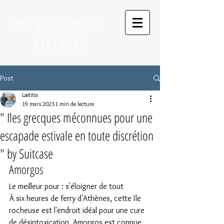
MA MAISON DES
CYCLADES
Post
Lætitia
19 mars 2023
1 min de lecture
" Iles grecques méconnues pour une
escapade estivale en toute discrétion
" by Suitcase
Amorgos
Le meilleur pour : s'éloigner de tout
À six heures de ferry d'Athènes, cette île 
rocheuse est l'endroit idéal pour une cure 
de désintoxication. Amorgos est connue 