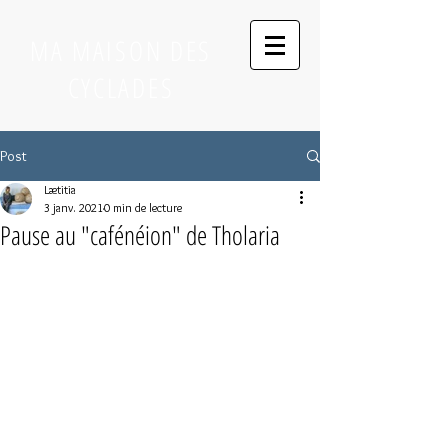
MA MAISON DES
CYCLADES
Post
Lætitia
3 janv. 2021
0 min de lecture
Pause au "cafénéion" de Tholaria