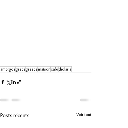
amorgos
grece
greece
maison
café
tholaria
Voir tout
Posts récents