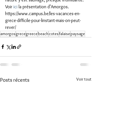
Voir 
ici
 la présentation d’Amorgos.
https://www.campus.be/les-vacances-en-
grece-difficile-pour-linstant-mais-on-peut-
rever/
amorgos
grece
greece
beach
cotes
falaise
paysage
Voir tout
Posts récents