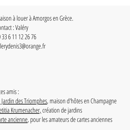
en Grè
ison à louer à Amorgos en Grèce.
ntact : Valéry
 33 6 11 12 26 76
lerydenis3@orange.fr
tes amis :
 Jardin des Triomphes
, maison d'hôtes en Champagne
titia Krumenacher,
création de jardins
rte ancienne
, pour les amateurs de cartes anciennes