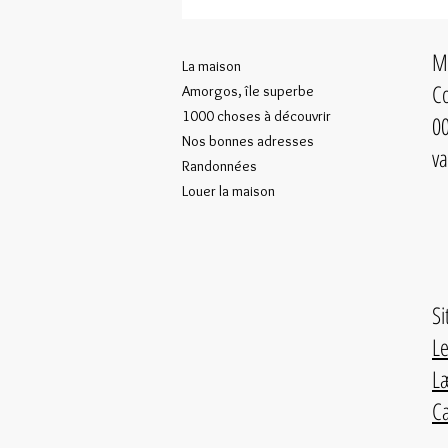
Ma
La maison
Co
Amorgos, île superbe
1000 choses à découvrir
00
Nos bonnes adresses
va
Randonnées
Louer la maison
Si
Le
Læ
Ca