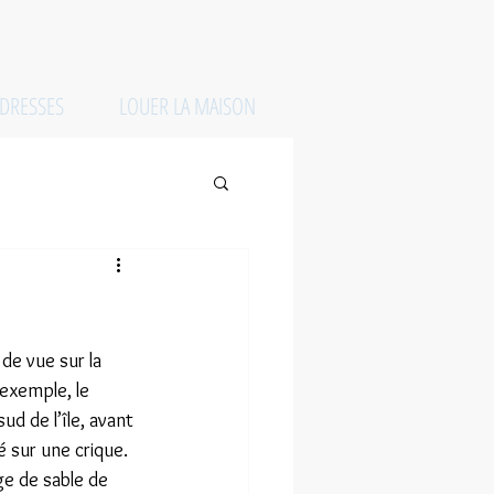
DRESSES
LOUER LA MAISON
de vue sur la 
exemple, le 
d de l’île, avant 
é sur une crique. 
ge de sable de 