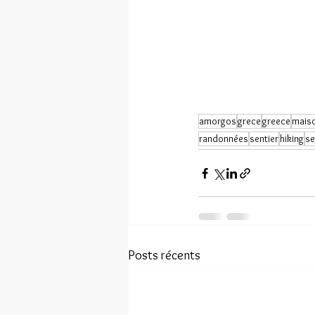
amorgos
grece
greece
mais
randonnées
sentier
hiking
se
Posts récents