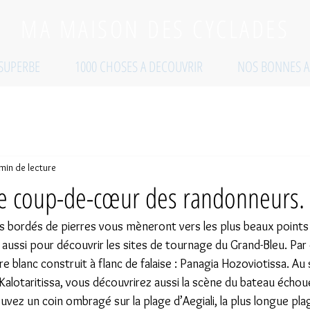
MA MAISON DES CYCLADES
 SUPERBE
1000 CHOSES A DECOUVRIR
NOS BONNES A
min de lecture
le coup-de-cœur des randonneurs.
es bordés de pierres vous mèneront vers les plus beaux points 
aussi pour découvrir les sites de tournage du Grand-Bleu. Par 
 blanc construit à flanc de falaise : Panagia Hozoviotissa. Au su
 Kalotaritissa, vous découvrirez aussi la scène du bateau échou
vez un coin ombragé sur la plage d’Aegiali, la plus longue pla