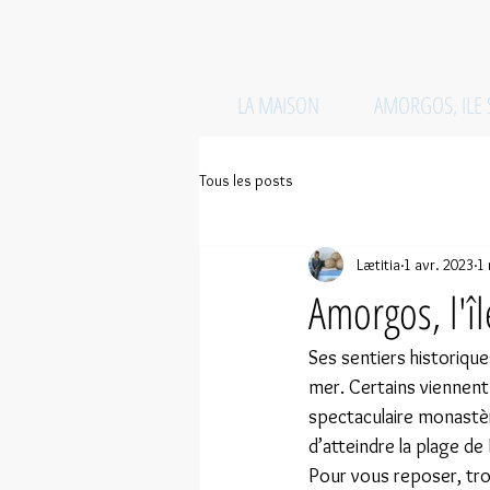
LA MAISON
AMORGOS, ILE
Tous les posts
Lætitia
1 avr. 2023
1 
Amorgos, l'î
Ses sentiers historiqu
mer. Certains viennent 
spectaculaire monastère
d’atteindre la plage de
Pour vous reposer, trou