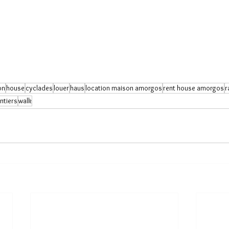
on
house
cyclades
louer
haus
location maison amorgos
rent house amorgos
r
ntiers
walk