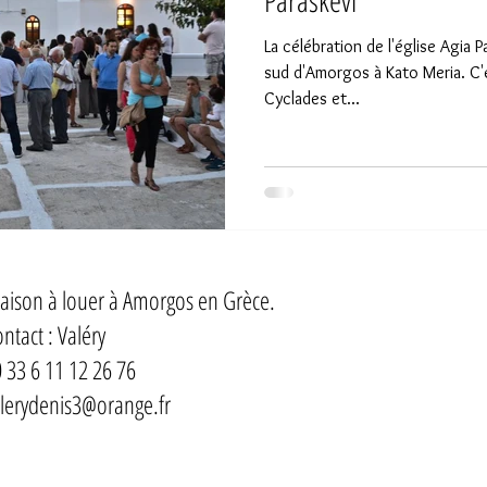
Paraskevi
La célébration de l'église Agia P
sud d'Amorgos à Kato Meria. C'e
Cyclades et...
ison à louer à Amorgos en Grèce.
ntact : Valéry
 33 6 11 12 26 76
lerydenis3@orange.fr