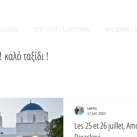
MA MAISON DES CYCLADES
 SUPERBE
1000 CHOSES A DECOUVRIR
NOS BONNES A
 καλό ταξίδι !
Lætitia
17 juil. 2023
Les 25 et 26 juillet, A