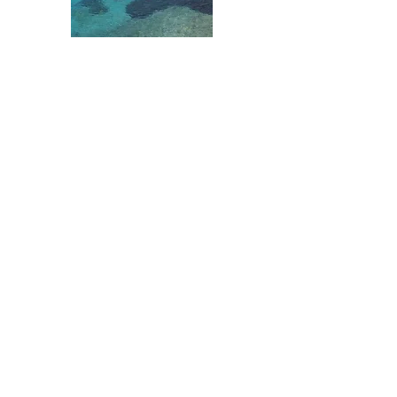
La maison
Amorgos, île superbe
1000 choses à découvrir
Nos bonnes adresses
Randonnées
Louer la maison
Maison à louer à Amorgos en Grèce.
Contact : Valéry
00 33 6 11 12 26 76
valerydenis3@orange.fr
Sites amis :
Le Jardin des Triomphes
, maison d'hôtes en
Champagne