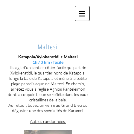
MA MAISON DES
CYCLADES
Maltesi
Katapola/Xylokeratidi
> Maltezi
1h / 3 km / facile
Il s'agit d'un sentier côtier facile qui part de
Xylokeratidi, le quartier nord de Katapola,
longe la baie de Katapola et mène à la petite
plage paradisiaque de Maltezi. En chemin,
arrêtez vous à l'église Aghios
Panteleimon
dont la coupole bleue se reflète dans les eaux
cristallines de la baie.
Au retour, buvez un verre au Grand Bleu ou
dégustez une des spécialités de Karamel.
Autres randonnées.