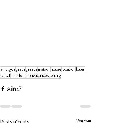
amorgos
grece
greece
maison
house
location
louer
rental
haus
locationvacances
renting
Voir tout
Posts récents