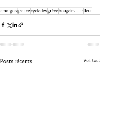
amorgos
greece
cyclades
grèce
bougainvillier
fleur
Voir tout
Posts récents