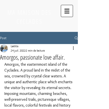
MA MAISON DES
CYCLADES
Post
Lætitia
24 juil. 2022
2 min de lecture
Amorgos, passionate love affair.
Amorgos, the easternmost island of the 
Cyclades. A proud land in the midst of the 
sea, crowned by crystal clear waters. A 
unique and authentic place which enchants 
the visitor by revealing its eternal secrets. 
Imposing mountains, charming beaches, 
well-preserved trails, picturesque villages, 
local flavors, colorful festivals and history 