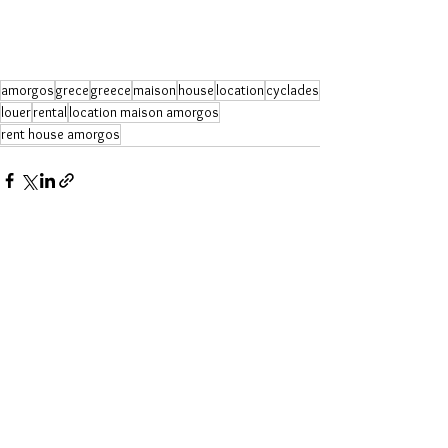
amorgos
grece
greece
maison
house
location
cyclades
louer
rental
location maison amorgos
rent house amorgos
Voir tout
Posts récents