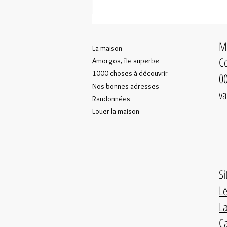
Amorgos selon Sandrine Bonamy-Leiba
Ma
La maison
Co
Amorgos, île superbe
1000 choses à découvrir
00
Nos bonnes adresses
va
Randonnées
Louer la maison
Si
Le
Læ
Ca