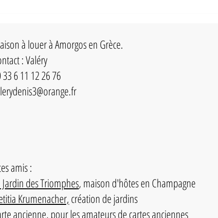
Dix ég
en Grè
ison à louer à Amorgos en Grèce.
ntact : Valéry
 33 6 11 12 26 76
lerydenis3@orange.fr
tes amis :
 Jardin des Triomphes
, maison d'hôtes en Champagne
titia Krumenacher,
création de jardins
rte ancienne
, pour les amateurs de cartes anciennes