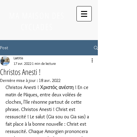
MA MAISON DES
CYCLADES
Post
Lætitia
17 avr. 2022
1 min de lecture
Christos Anesti !
Dernière mise à jour :
18 avr. 2022
Christos Anesti ! Χριστός ανέστη ! En ce 
matin de Pâques, entre deux volées de 
cloches, l'île résonne partout de cette 
phrase. Christos Anesti ! Christ est 
ressuscité ! Le salut (Gia sou ou Gia sas) a 
fait place à la bonne nouvelle : Christ est 
ressuscité. Chaque Amorgien prononcera 