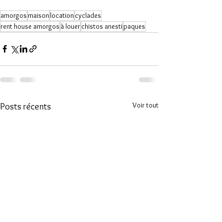
amorgos
maison
location
cyclades
rent house amorgos
à louer
chistos anesti
paques
Voir tout
Posts récents