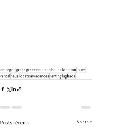
amorgos
grece
greece
maison
house
location
louer
rental
haus
locationvacances
renting
lagkada
Voir tout
Posts récents