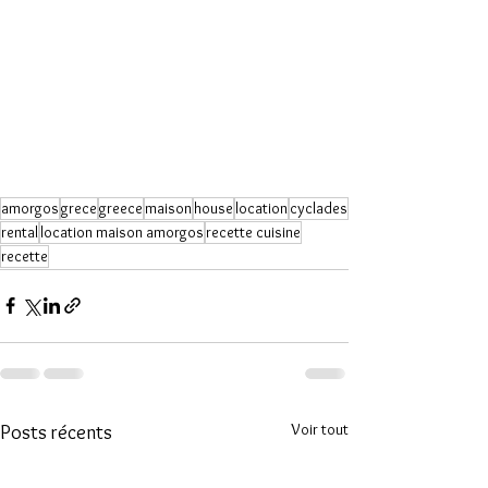
amorgos
grece
greece
maison
house
location
cyclades
rental
location maison amorgos
recette cuisine
recette
Voir tout
Posts récents