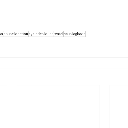
on
house
location
cyclades
louer
rental
haus
lagkada