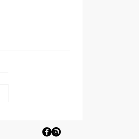
lises majestueuses de la mer Égée
ce dédiées à la Vierge Marie