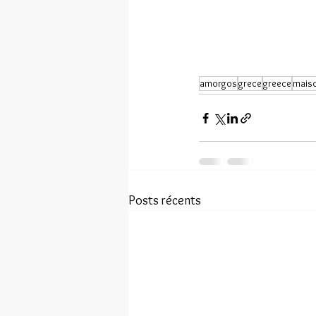
amorgos
grece
greece
mais
Posts récents