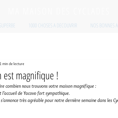
MA MAISON DES CYCLADES
 SUPERBE
1000 CHOSES A DECOUVRIR
NOS BONNES A
1 min de lecture
 est magnifique !
 dire combien nous trouvons votre maison magnifique :
t l'accueil de Yacovo fort sympathique.
s'annonce très agréable pour notre dernière semaine dans les Cyc