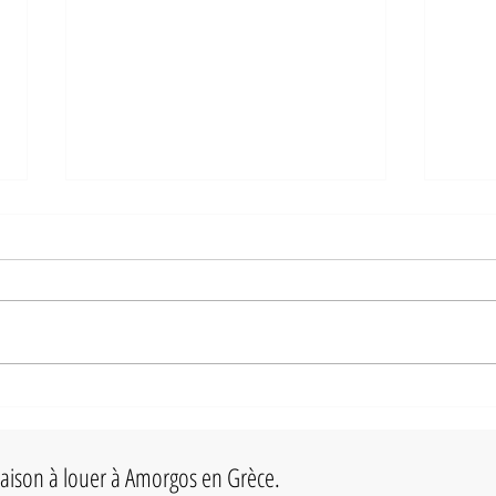
Greek City Times : "Mouros, la plus belle
plage d'Amorgos"
Amorgos est connue comme l'île du
"Grand bleu". Le film français du
même nom, réalisé par Luc Besson, a
donné à l'île une grande...
Dix ég
en Grè
ison à louer à Amorgos en Grèce.