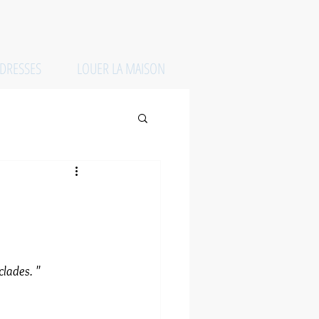
DRESSES
LOUER LA MAISON
lades. "